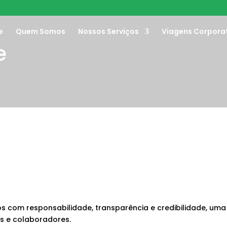
e
Quem Somos
Nossos Serviços
Viagens Corpora
e
 com responsabilidade, transparência e credibilidade, um
os e colaboradores.