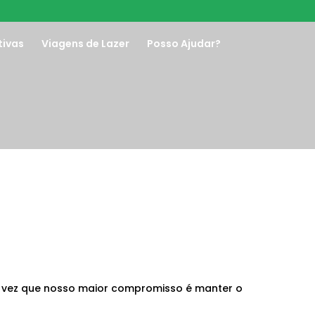
tivas
Viagens de Lazer
Posso Ajudar?
a vez que nosso maior compromisso é manter o