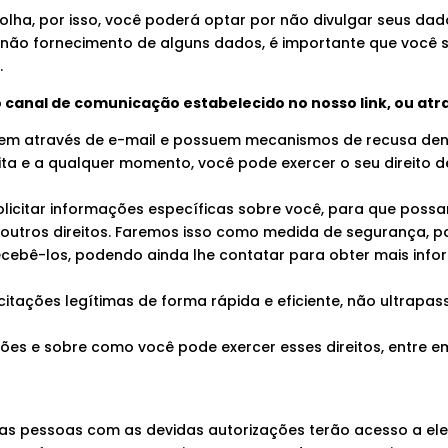
colha, por isso, você poderá optar por não divulgar seus da
 não fornecimento de alguns dados, é importante que você sa
.
 canal de comunicação estabelecido no nosso link, ou atr
em através de e-mail e possuem mecanismos de recusa den
a e a qualquer momento, você pode exercer o seu direito de
icitar informações específicas sobre você, para que possam
 outros direitos. Faremos isso como medida de segurança, p
cebê-los, podendo ainda lhe contatar para obter mais infor
itações legítimas de forma rápida e eficiente, não ultrapas
es e sobre como você pode exercer esses direitos, entre 
as pessoas com as devidas autorizações terão acesso a ele