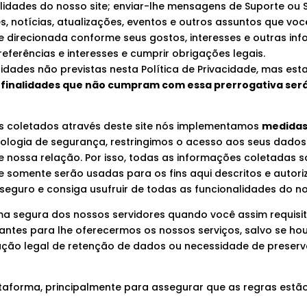
alidades do nosso site; enviar-lhe mensagens de Suporte ou S
 notícias, atualizações, eventos e outros assuntos que você
de direcionada conforme seus gostos, interesses e outras in
ferências e interesses e cumprir obrigações legais.
idades não previstas nesta Política de Privacidade, mas est
 finalidades que não cumpram com essa prerrogativa será
is coletados através deste site nós implementamos
medidas 
ologia de segurança, restringimos o acesso aos seus dados
 nossa relação. Por isso, todas as informações coletadas s
 e somente serão usadas para os fins aqui descritos e auto
 seguro e consiga usufruir de todas as funcionalidades do no
 segura dos nossos servidores quando você assim requisitar
antes para lhe oferecermos os nossos serviços, salvo se h
ção legal de retenção de dados ou necessidade de preserv
taforma, principalmente para assegurar que as regras estão 