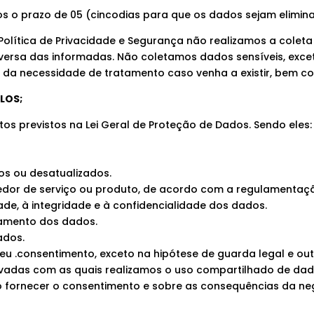
s o prazo de 05 (cincodias para que os dados sejam elimin
a Política de Privacidade e Segurança não realizamos a cole
diversa das informadas. Não coletamos dados sensíveis, ex
 da necessidade de tratamento caso venha a existir, bem c
LOS;
tos previstos na Lei Geral de Proteção de Dados. Sendo eles:
os ou desatualizados.
ecedor de serviço ou produto, de acordo com a regulamenta
idade, à integridade e à confidencialidade dos dados.
tamento dos dados.
ados.
u .consentimento, exceto na hipótese de guarda legal e out
rivadas com as quais realizamos o uso compartilhado de dad
ão fornecer o consentimento e sobre as consequências da ne